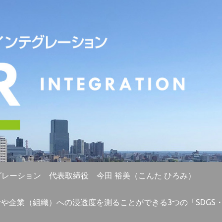
グレーション 代表取締役 今田 裕美（こんた ひろみ）
者や企業（組織）への浸透度を測ることができる3つの「SDG