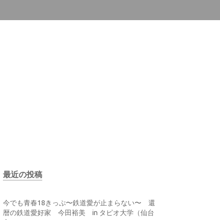
最近の投稿
今でも青春18きっぷ〜鉄道愛が止まらない〜 還
暦の鉄道愛好家 今田裕美 in タピオ大学（仙台