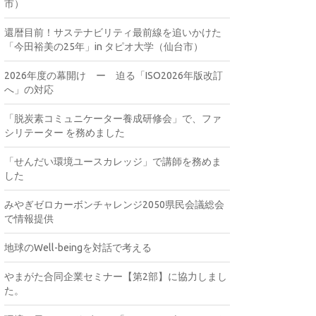
市）
還暦目前！サステナビリティ最前線を追いかけた
「今田裕美の25年」in タピオ大学（仙台市）
2026年度の幕開け ー 迫る「ISO2026年版改訂
へ」の対応
「脱炭素コミュニケーター養成研修会」で、ファ
シリテーター を務めました
「せんだい環境ユースカレッジ」で講師を務めま
した
みやぎゼロカーボンチャレンジ2050県民会議総会
で情報提供
地球のWell-beingを対話で考える
やまがた合同企業セミナー【第2部】に協力しまし
た。