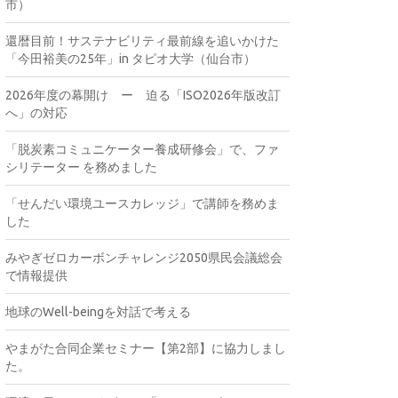
市）
還暦目前！サステナビリティ最前線を追いかけた
「今田裕美の25年」in タピオ大学（仙台市）
2026年度の幕開け ー 迫る「ISO2026年版改訂
へ」の対応
「脱炭素コミュニケーター養成研修会」で、ファ
シリテーター を務めました
「せんだい環境ユースカレッジ」で講師を務めま
した
みやぎゼロカーボンチャレンジ2050県民会議総会
で情報提供
地球のWell-beingを対話で考える
やまがた合同企業セミナー【第2部】に協力しまし
た。