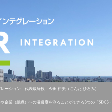
グレーション 代表取締役 今田 裕美（こんた ひろみ）
者や企業（組織）への浸透度を測ることができる3つの「SDG