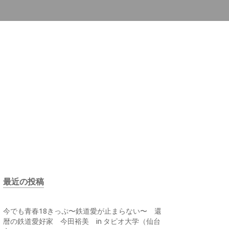
最近の投稿
今でも青春18きっぷ〜鉄道愛が止まらない〜 還
暦の鉄道愛好家 今田裕美 in タピオ大学（仙台