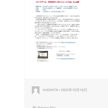
H.KONTA • 2025年10月16日
↞
Previous Post