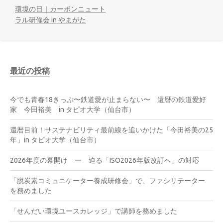
環境の日｜カーボンニュート
ラル研修会 in やまがた
最近の投稿
今でも青春18きっぷ〜鉄道愛が止まらない〜 還暦の鉄道愛好
家 今田裕美 in タピオ大学（仙台市）
還暦目前！サステナビリティ最前線を追いかけた「今田裕美の25
年」in タピオ大学（仙台市）
2026年度の幕開け ー 迫る「ISO2026年版改訂へ」の対応
「脱炭素コミュニケーター養成研修会」で、ファシリテーター
を務めました
「せんだい環境ユースカレッジ」で講師を務めました