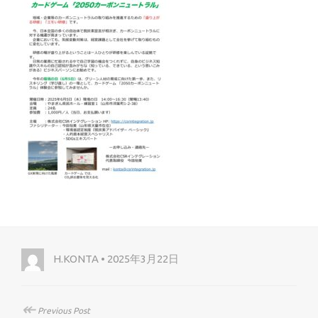
H.KONTA • 2025年3月22日
↞
Previous Post