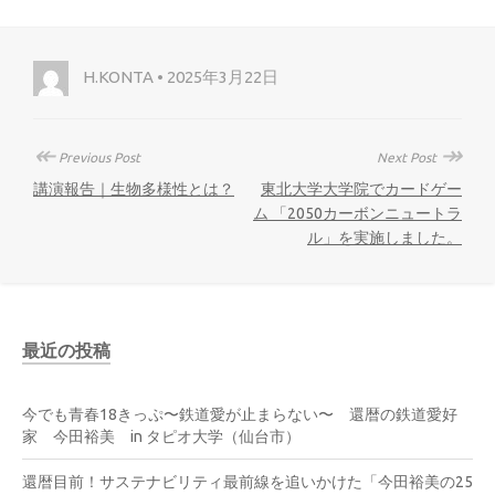
H.KONTA • 2025年3月22日
↞
↠
Previous Post
Next Post
講演報告｜生物多様性とは？
東北大学大学院でカードゲー
ム 「2050カーボンニュートラ
ル」を実施しました。
最近の投稿
今でも青春18きっぷ〜鉄道愛が止まらない〜 還暦の鉄道愛好
家 今田裕美 in タピオ大学（仙台市）
還暦目前！サステナビリティ最前線を追いかけた「今田裕美の25