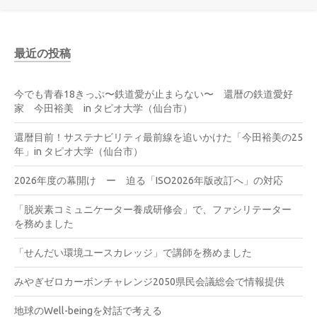
最近の投稿
今でも青春18きっぷ〜鉄道愛が止まらない〜 還暦の鉄道愛好
家 今田裕美 in タピオ大学（仙台市）
還暦目前！サステナビリティ最前線を追いかけた「今田裕美の25
年」in タピオ大学（仙台市）
2026年度の幕開け ー 迫る「ISO2026年版改訂へ」の対応
「脱炭素コミュニケーター養成研修会」で、ファシリテーター
を務めました
「せんだい環境ユースカレッジ」で講師を務めました
みやぎゼロカーボンチャレンジ2050県民会議総会で情報提供
地球のWell-beingを対話で考える