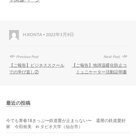
H.KONTA • 2022年3月9日
↞
↠
Previous Post
Next Post
【ご報告】ビジネススクール
【ご報告】地球温暖化防止コ
での学び直し②
ミュニケーター活動証明書
最近の投稿
今でも青春18きっぷ〜鉄道愛が止まらない〜 還暦の鉄道愛好
家 今田裕美 in タピオ大学（仙台市）