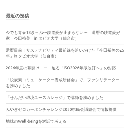
最近の投稿
今でも青春18きっぷ〜鉄道愛が止まらない〜 還暦の鉄道愛好
家 今田裕美 in タピオ大学（仙台市）
還暦目前！サステナビリティ最前線を追いかけた「今田裕美の25
年」in タピオ大学（仙台市）
2026年度の幕開け ー 迫る「ISO2026年版改訂へ」の対応
「脱炭素コミュニケーター養成研修会」で、ファシリテーター
を務めました
「せんだい環境ユースカレッジ」で講師を務めました
みやぎゼロカーボンチャレンジ2050県民会議総会で情報提供
地球のWell-beingを対話で考える