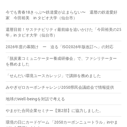
今でも青春18きっぷ〜鉄道愛が止まらない〜 還暦の鉄道愛好
家 今田裕美 in タピオ大学（仙台市）
還暦目前！サステナビリティ最前線を追いかけた「今田裕美の25
年」in タピオ大学（仙台市）
2026年度の幕開け ー 迫る「ISO2026年版改訂へ」の対応
「脱炭素コミュニケーター養成研修会」で、ファシリテーター
を務めました
「せんだい環境ユースカレッジ」で講師を務めました
みやぎゼロカーボンチャレンジ2050県民会議総会で情報提供
地球のWell-beingを対話で考える
やまがた合同企業セミナー【第2部】に協力しました。
環境の日にカードゲーム 「2050カーボンニュートラル」inやま