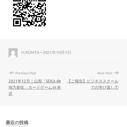
H.KONTA • 2021年10月1日
↞
↠
Previous Post
Next Post
2021年12月｜山形「SDGs de
【ご報告】ビジネススクール
地方創生」カードゲーム in 米
での学び直し①
沢
最近の投稿