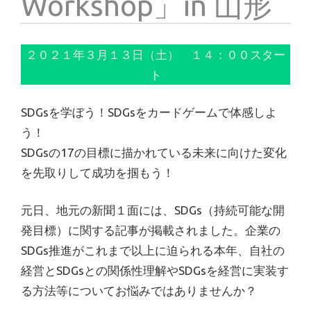
Workshop」in 山形
２０２１年３月１３日（土） １４：００スター
ト
SDGsを学ぼう！SDGsをカードゲームで体感しよ
う！
SDGsの17の目標に描かれている未来に向けた変化
を先取りして成功を掴もう！
元日、地元の新聞１面には、SDGs（持続可能な開
発目標）に関する記事が掲載されました。企業の
SDGs推進がこれまで以上に迫られる本年、自社の
経営とSDGsとの関係性理解やSDGsを経営に実装す
る方法等についてお悩みではありませんか？