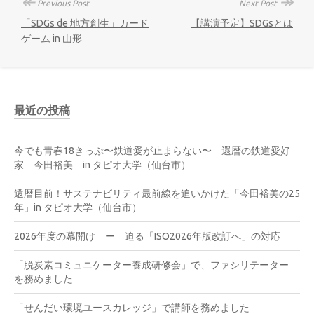
↞
↠
Previous Post
Next Post
「SDGs de 地方創生」カード
【講演予定】SDGsとは
ゲーム in 山形
最近の投稿
今でも青春18きっぷ〜鉄道愛が止まらない〜 還暦の鉄道愛好
家 今田裕美 in タピオ大学（仙台市）
還暦目前！サステナビリティ最前線を追いかけた「今田裕美の25
年」in タピオ大学（仙台市）
2026年度の幕開け ー 迫る「ISO2026年版改訂へ」の対応
「脱炭素コミュニケーター養成研修会」で、ファシリテーター
を務めました
「せんだい環境ユースカレッジ」で講師を務めました