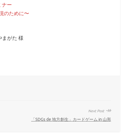
ミナー
実現のために〜
まがた 様
↠
Next Post
「SDGs de 地方創生」カードゲーム in 山形