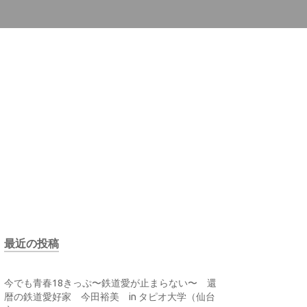
最近の投稿
今でも青春18きっぷ〜鉄道愛が止まらない〜 還
暦の鉄道愛好家 今田裕美 in タピオ大学（仙台