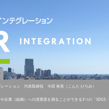
グレーション 代表取締役 今田 裕美（こんた ひろみ）
者や企業（組織）への浸透度を測ることができる3つの「SDG