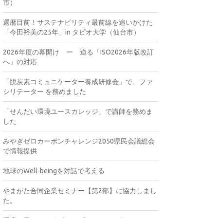
市）
還暦目前！サステナビリティ最前線を追いかけた
「今田裕美の25年」in タピオ大学（仙台市）
2026年度の幕開け ー 迫る「ISO2026年版改訂
へ」の対応
「脱炭素コミュニケーター養成研修会」で、ファ
シリテーター を務めました
「せんだい環境ユースカレッジ」で講師を務めま
した
みやぎゼロカーボンチャレンジ2050県民会議総会
で情報提供
地球のWell-beingを対話で考える
やまがた合同企業セミナー【第2部】に協力しまし
た。