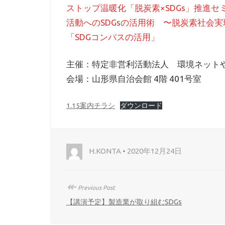
ストップ温暖化「脱炭素×SDGs」推進セ
活動へのSDGsの活用術 〜脱炭素社会
「SDGコンパスの活用」
主催：特定非営利活動法人 環境ネットや
会場：山形県自治会館 4階 401号室
1.15案内チラシ
ダウンロード
H.KONTA • 2020年12月24日
↞
Previous Post
【講演予定】製造業が取り組むSDGs