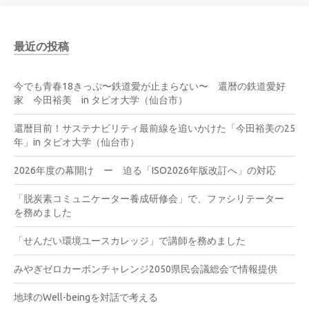
最近の投稿
今でも青春18きっぷ〜鉄道愛が止まらない〜 還暦の鉄道愛好
家 今田裕美 in タピオ大学（仙台市）
還暦目前！サステナビリティ最前線を追いかけた「今田裕美の25
年」in タピオ大学（仙台市）
2026年度の幕開け ー 迫る「ISO2026年版改訂へ」の対応
「脱炭素コミュニケーター養成研修会」で、ファシリテーター
を務めました
「せんだい環境ユースカレッジ」で講師を務めました
みやぎゼロカーボンチャレンジ2050県民会議総会で情報提供
地球のWell-beingを対話で考える