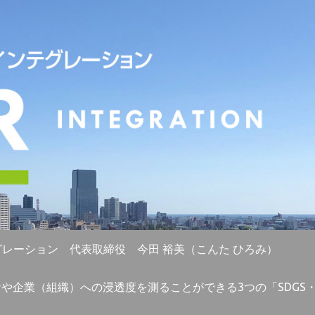
グレーション 代表取締役 今田 裕美（こんた ひろみ）
者や企業（組織）への浸透度を測ることができる3つの「SDG