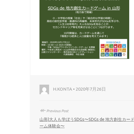
H.KONTA • 2020年7月26日
↞
Previous Post
山形|大人も学ぼうSDGs〜SDGs de 地方創生カー
ーム体験会〜