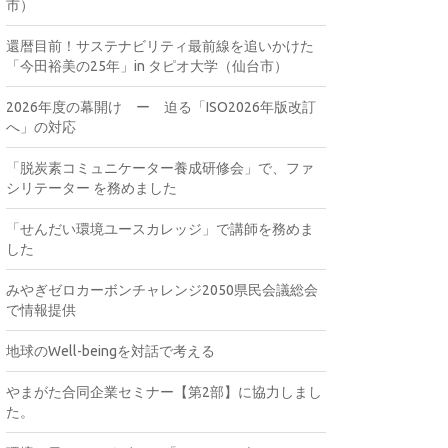
市）
還暦目前！サステナビリティ最前線を追いかけた
「今田裕美の25年」in タピオ大学（仙台市）
2026年度の幕開け ー 迫る「ISO2026年版改訂
へ」の対応
「脱炭素コミュニケーター養成研修会」で、ファ
シリテーター を務めました
「せんだい環境ユースカレッジ」で講師を務めま
した
みやぎゼロカーボンチャレンジ2050県民会議総会
で情報提供
地球のWell-beingを対話で考える
やまがた合同企業セミナー【第2部】に協力しまし
た。