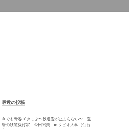
最近の投稿
今でも青春18きっぷ〜鉄道愛が止まらない〜 還
暦の鉄道愛好家 今田裕美 in タピオ大学（仙台