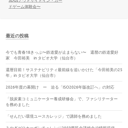
SDGsアウトサイドイン・カー
ドゲーム体験会〜
最近の投稿
今でも青春18きっぷ〜鉄道愛が止まらない〜 還暦の鉄道愛好
家 今田裕美 in タピオ大学（仙台市）
還暦目前！サステナビリティ最前線を追いかけた「今田裕美の25
年」in タピオ大学（仙台市）
2026年度の幕開け ー 迫る「ISO2026年版改訂へ」の対応
「脱炭素コミュニケーター養成研修会」で、ファシリテーター
を務めました
「せんだい環境ユースカレッジ」で講師を務めました
みやぎゼロカーボンチャレンジ2050県民会議総会で情報提供