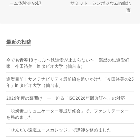
ーム体験会 vol.7
サミット・シンポジウムin仙北
市
最近の投稿
今でも青春18きっぷ〜鉄道愛が止まらない〜 還暦の鉄道愛好
家 今田裕美 in タピオ大学（仙台市）
還暦目前！サステナビリティ最前線を追いかけた「今田裕美の25
年」in タピオ大学（仙台市）
2026年度の幕開け ー 迫る「ISO2026年版改訂へ」の対応
「脱炭素コミュニケーター養成研修会」で、ファシリテーター
を務めました
「せんだい環境ユースカレッジ」で講師を務めました