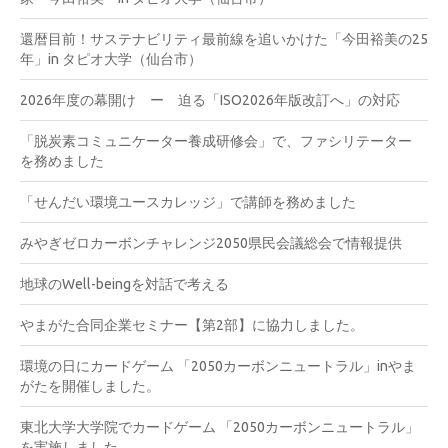
還暦目前！サステナビリティ最前線を追いかけた「今田裕美の25
年」in タピオ大学（仙台市）
2026年度の幕開け ー 迫る「ISO2026年版改訂へ」の対応
「脱炭素コミュニケーター養成研修会」で、ファシリテーター
を務めました
「せんだい環境ユースカレッジ」で講師を務めました
みやぎゼロカーボンチャレンジ2050県民会議総会で情報提供
地球のWell-beingを対話で考える
やまがた合同企業セミナー【第2部】に協力しました。
環境の日にカードゲーム 「2050カーボンニュートラル」inやま
がたを開催しました。
東北大学大学院でカードゲーム 「2050カーボンニュートラル」
を実施しました。